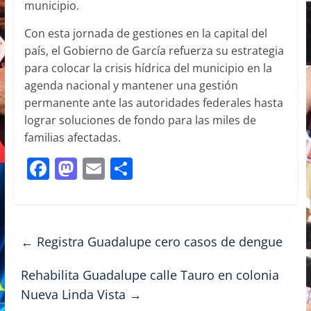
municipio.
Con esta jornada de gestiones en la capital del
país, el Gobierno de García refuerza su estrategia
para colocar la crisis hídrica del municipio en la
agenda nacional y mantener una gestión
permanente ante las autoridades federales hasta
lograr soluciones de fondo para las miles de
familias afectadas.
F
M
E
C
a
a
m
o
c
st
ai
m
e
o
l
p
←
Registra Guadalupe cero casos de dengue
b
d
ar
o
o
tir
Rehabilita Guadalupe calle Tauro en colonia
Nueva Linda Vista
→
o
n