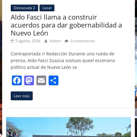
Destacada 2
Local
Aldo Fasci llama a construir
acuerdos para dar gobernabilidad a
Nuevo León
5 agosto, 2026
Admin
0 comentarios
Contraportada // Redacción Durante una rueda de
prensa, Aldo Fasci Zuazua sostuvo queel escenario
político actual de Nuevo León se
F
M
E
C
a
a
m
o
Leer más
c
st
ai
m
e
o
l
p
b
d
ar
o
o
tir