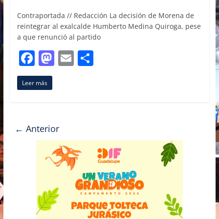
Contraportada // Redacción La decisión de Morena de
reintegrar al exalcalde Humberto Medina Quiroga, pese
a que renunció al partido
F
M
E
C
a
a
m
o
Leer más
c
st
ai
m
e
o
l
p
b
d
ar
← Anterior
o
o
tir
o
n
k