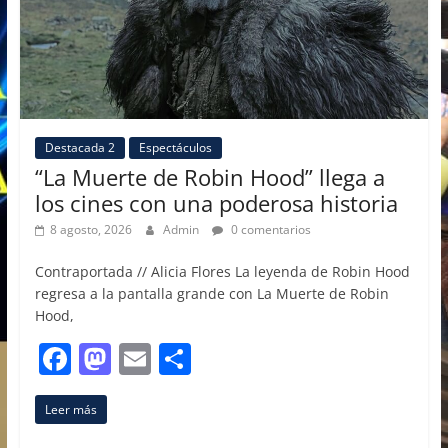
Destacada 2
Espectáculos
“La Muerte de Robin Hood” llega a
los cines con una poderosa historia
8 agosto, 2026
Admin
0 comentarios
Contraportada // Alicia Flores La leyenda de Robin Hood
regresa a la pantalla grande con La Muerte de Robin
Hood,
F
M
E
C
a
a
m
o
Leer más
c
st
ai
m