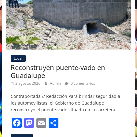
o
n
k
Local
Reconstruyen puente-vado en
Guadalupe
3 agosto, 2026
Admin
0 comentarios
Contraportada // Redacción Para brindar seguridad a
los automovilistas, el Gobierno de Guadalupe
reconstruyó el puente-vado situado en la carretera
F
M
E
C
a
a
m
o