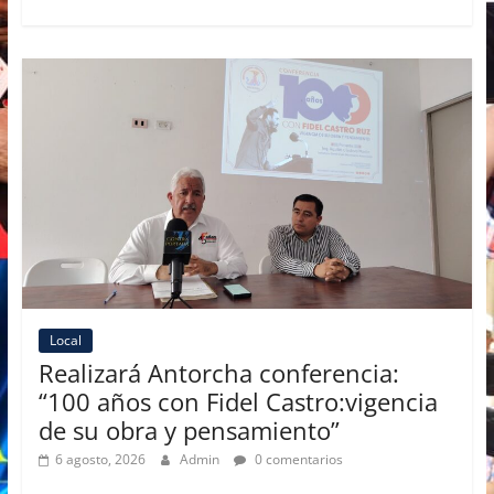
e
o
l
p
b
d
ar
o
o
tir
o
n
k
Local
Realizará Antorcha conferencia:
“100 años con Fidel Castro:vigencia
de su obra y pensamiento”
6 agosto, 2026
Admin
0 comentarios