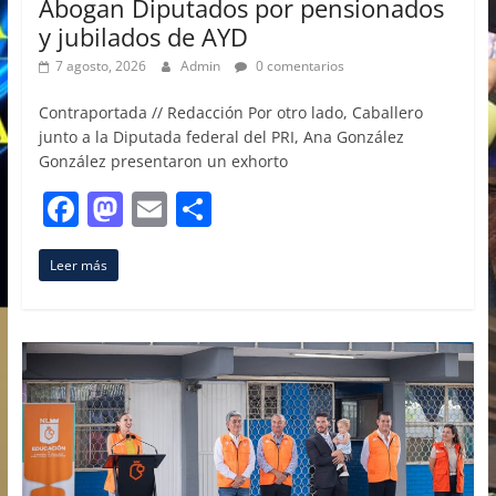
Abogan Diputados por pensionados
y jubilados de AYD
7 agosto, 2026
Admin
0 comentarios
Contraportada // Redacción Por otro lado, Caballero
junto a la Diputada federal del PRI, Ana González
González presentaron un exhorto
F
M
E
C
a
a
m
o
Leer más
c
st
ai
m
e
o
l
p
b
d
ar
o
o
tir
o
n
k