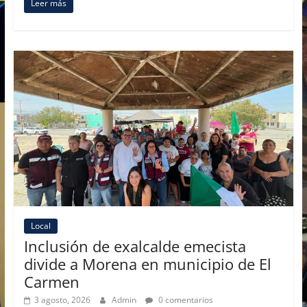
Leer más
c
st
ai
m
e
o
l
p
b
d
ar
o
o
tir
o
n
k
Local
Inclusión de exalcalde emecista
divide a Morena en municipio de El
Carmen
3 agosto, 2026
Admin
0 comentarios