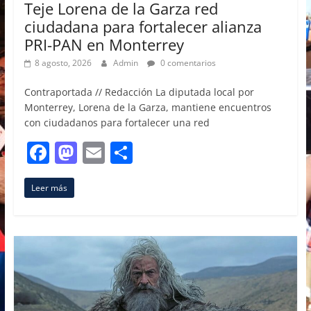
Teje Lorena de la Garza red
ciudadana para fortalecer alianza
PRI-PAN en Monterrey
8 agosto, 2026
Admin
0 comentarios
Contraportada // Redacción La diputada local por
Monterrey, Lorena de la Garza, mantiene encuentros
con ciudadanos para fortalecer una red
F
M
E
C
a
a
m
o
Leer más
c
st
ai
m
e
o
l
p
b
d
ar
o
o
tir
o
n
k