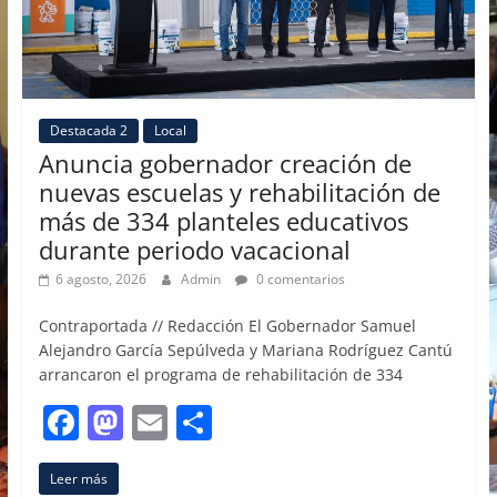
Destacada 2
Local
Anuncia gobernador creación de
nuevas escuelas y rehabilitación de
más de 334 planteles educativos
durante periodo vacacional
6 agosto, 2026
Admin
0 comentarios
Contraportada // Redacción El Gobernador Samuel
Alejandro García Sepúlveda y Mariana Rodríguez Cantú
arrancaron el programa de rehabilitación de 334
F
M
E
C
a
a
m
o
Leer más
c
st
ai
m