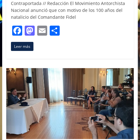
Contraportada // Redacción El Movimiento Antorchista
Nacional anunció que con motivo de los 100 años del
natalicio del Comandante Fidel
F
M
E
C
a
a
m
o
Leer más
c
st
ai
m
e
o
l
p
b
d
ar
o
o
tir
o
n
k