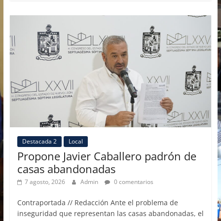
e
o
l
p
b
d
ar
o
o
tir
o
n
k
Destacada 2
Local
Propone Javier Caballero padrón de
casas abandonadas
7 agosto, 2026
Admin
0 comentarios
Contraportada // Redacción Ante el problema de
inseguridad que representan las casas abandonadas, el