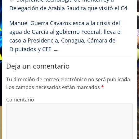
b
d
ar
Delegación de Arabia Saudita que visitó el C4
o
o
tir
Manuel Guerra Cavazos escala la crisis del
o
n
agua de García al gobierno Federal; lleva el
k
caso a Presidencia, Conagua, Cámara de
Diputados y CFE
→
Deja un comentario
Tu dirección de correo electrónico no será publicada.
Los campos necesarios están marcados
*
Comentario