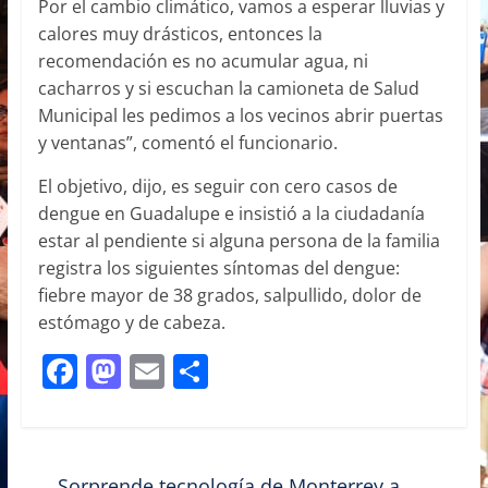
Por el cambio climático, vamos a esperar lluvias y
calores muy drásticos, entonces la
recomendación es no acumular agua, ni
cacharros y si escuchan la camioneta de Salud
Municipal les pedimos a los vecinos abrir puertas
y ventanas”, comentó el funcionario.
El objetivo, dijo, es seguir con cero casos de
dengue en Guadalupe e insistió a la ciudadanía
estar al pendiente si alguna persona de la familia
registra los siguientes síntomas del dengue:
fiebre mayor de 38 grados, salpullido, dolor de
estómago y de cabeza.
F
M
E
C
a
a
m
o
c
st
ai
m
e
o
l
p
←
Sorprende tecnología de Monterrey a