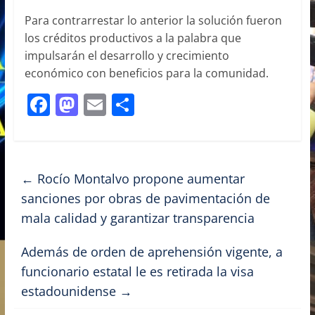
Para contrarrestar lo anterior la solución fueron
los créditos productivos a la palabra que
impulsarán el desarrollo y crecimiento
económico con beneficios para la comunidad.
F
M
E
C
a
a
m
o
c
st
ai
m
e
o
l
p
←
Rocío Montalvo propone aumentar
b
d
ar
sanciones por obras de pavimentación de
o
o
tir
mala calidad y garantizar transparencia
o
n
Además de orden de aprehensión vigente, a
k
funcionario estatal le es retirada la visa
estadounidense
→