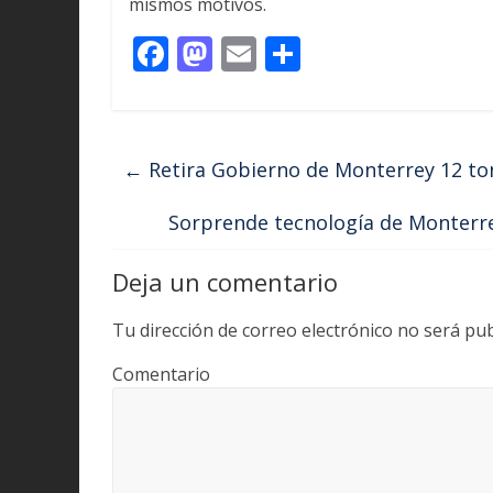
mismos motivos.
F
M
E
C
ac
as
m
o
e
to
ai
m
b
d
l
p
←
Retira Gobierno de Monterrey 12 to
o
o
ar
o
n
ti
Sorprende tecnología de Monterrey
k
r
Deja un comentario
Tu dirección de correo electrónico no será pub
Comentario