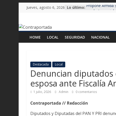
Saltar
Jueves, agosto 6, 2026
Lo último:
Propone Armida S
al
conductores viol
sometidos a tera
contenido
Contraportada
Aldo Fasci llama a
acuerdos para dar
Nuevo León
Revista
HOME
LOCAL
SEGURIDAD
NACIONAL
Reconstruyen pu
con
Guadalupe
información
Inclusión de exal
veraz
divide a Morena e
y
Carmen
Fasci no logra in
Destacada
Local
oportuna
candidato del PA
Denuncian diputados 
esposa ante Fiscalía A
1 julio, 2026
Admin
0 comentarios
Contraportada // Redacción
Diputados y Diputadas del PAN Y PRI denunci