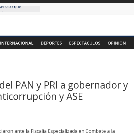
errato que
entos sean
pia
 construir
 gobernabilidad a
INTERNACIONAL
DEPORTES
ESPECTÁCULOS
OPINIÓN
ente-vado en
calde emecista
n municipio de El
scribirse como
N
del PAN y PRI a gobernador y
nticorrupción y ASE
aron ante la Fiscalía Especializada en Combate a la