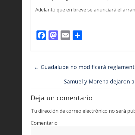
Adelantó que en breve se anunciará el arran
F
M
E
C
ac
as
m
o
e
to
ai
m
b
d
l
p
←
Guadalupe no modificará reglamento
o
o
ar
o
n
ti
Samuel y Morena dejaron a
k
r
Deja un comentario
Tu dirección de correo electrónico no será pub
Comentario