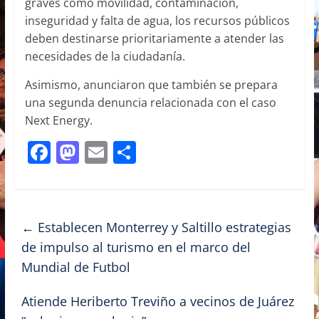
graves como movilidad, contaminación,
inseguridad y falta de agua, los recursos públicos
deben destinarse prioritariamente a atender las
necesidades de la ciudadanía.
Asimismo, anunciaron que también se prepara
una segunda denuncia relacionada con el caso
Next Energy.
F
M
E
C
a
a
m
o
c
st
ai
m
e
o
l
p
←
Establecen Monterrey y Saltillo estrategias
b
d
ar
de impulso al turismo en el marco del
o
o
tir
Mundial de Futbol
o
n
Atiende Heriberto Treviño a vecinos de Juárez
k