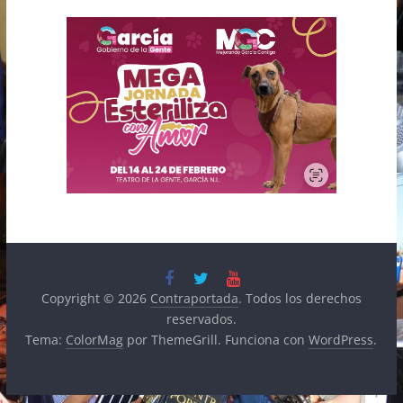
Copyright © 2026
Contraportada
. Todos los derechos
reservados.
Tema:
ColorMag
por ThemeGrill. Funciona con
WordPress
.