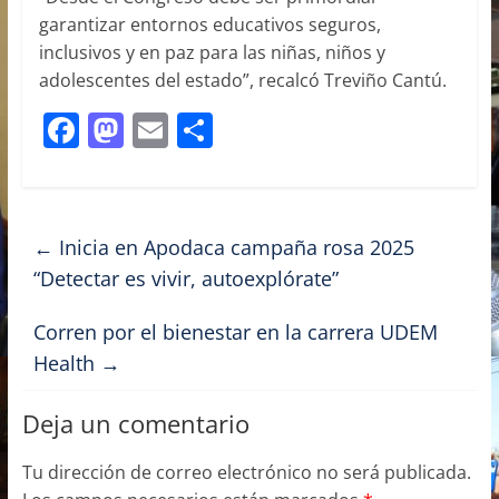
garantizar entornos educativos seguros,
inclusivos y en paz para las niñas, niños y
adolescentes del estado”, recalcó Treviño Cantú.
F
M
E
C
a
a
m
o
c
st
ai
m
e
o
l
p
←
Inicia en Apodaca campaña rosa 2025
b
d
ar
“Detectar es vivir, autoexplórate”
o
o
tir
Corren por el bienestar en la carrera UDEM
o
n
Health
→
k
Deja un comentario
Tu dirección de correo electrónico no será publicada.