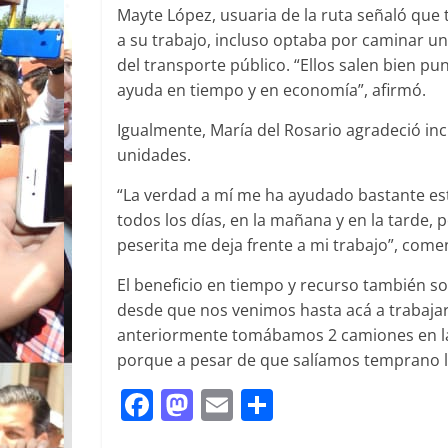
Mayte López, usuaria de la ruta señaló que
a su trabajo, incluso optaba por caminar un 
del transporte público. “Ellos salen bien pu
ayuda en tiempo y en economía”, afirmó.
Igualmente, María del Rosario agradeció inclu
unidades.
“La verdad a mí me ha ayudado bastante est
todos los días, en la mañana y en la tarde,
peserita me deja frente a mi trabajo”, come
El beneficio en tiempo y recurso también so
desde que nos venimos hasta acá a trabajar 
anteriormente tomábamos 2 camiones en la 
porque a pesar de que salíamos temprano lo
F
M
E
C
a
a
m
o