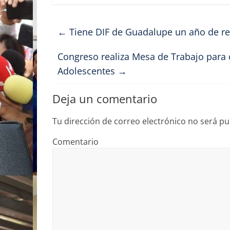
c
st
ai
m
e
o
l
p
←
Tiene DIF de Guadalupe un año de res
b
d
ar
o
o
tir
Congreso realiza Mesa de Trabajo para 
Adolescentes
→
o
n
k
Deja un comentario
Tu dirección de correo electrónico no será pu
Comentario