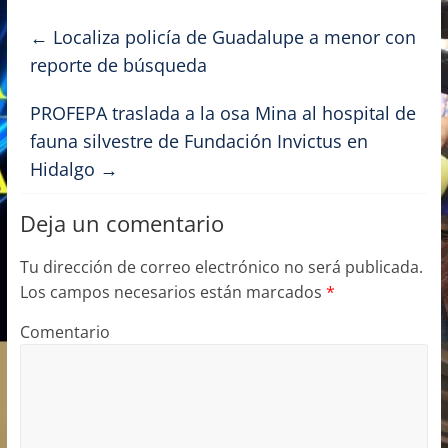
e
o
l
p
←
Localiza policía de Guadalupe a menor con
b
d
ar
reporte de búsqueda
o
o
tir
PROFEPA traslada a la osa Mina al hospital de
o
n
fauna silvestre de Fundación Invictus en
k
Hidalgo
→
Deja un comentario
Tu dirección de correo electrónico no será publicada.
Los campos necesarios están marcados
*
Comentario