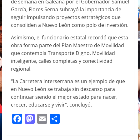
de semana en Galeana por el Gobernador Samuel
García, Flores Serna subrayó la importancia de
seguir impulsando proyectos estratégicos que
consoliden a Nuevo León como polo de inversión.
Asimismo, el funcionario estatal recordó que esta
obra forma parte del Plan Maestro de Movilidad
que contempla Transporte Digno, Movilidad
inteligente, calles completas y conectividad
regional.
“La Carretera Interserrana es un ejemplo de que
en Nuevo León se trabaja sin descanso para
continuar siendo el mejor estado para nacer,
crecer, educarse y vivir”, concluyó.
F
M
E
C
a
a
m
o
c
st
ai
m