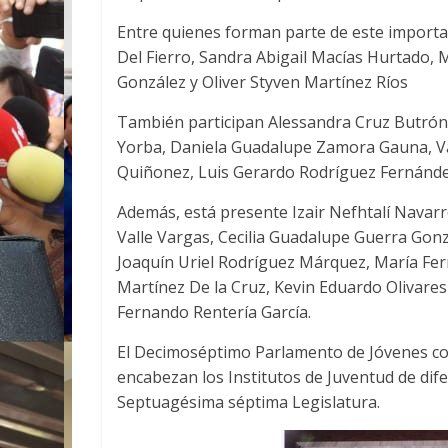
Entre quienes forman parte de este importan
Del Fierro, Sandra Abigail Macías Hurtado,
González y Oliver Styven Martínez Ríos
También participan Alessandra Cruz Butrón,
Yorba, Daniela Guadalupe Zamora Gauna, V
Quiñonez, Luis Gerardo Rodríguez Fernández
Además, está presente Izair Nefhtalí Navar
Valle Vargas, Cecilia Guadalupe Guerra Gonz
Joaquín Uriel Rodríguez Márquez, María Fe
Martínez De la Cruz, Kevin Eduardo Olivare
Fernando Rentería García.
El Decimoséptimo Parlamento de Jóvenes con
encabezan los Institutos de Juventud de dife
Septuagésima séptima Legislatura.