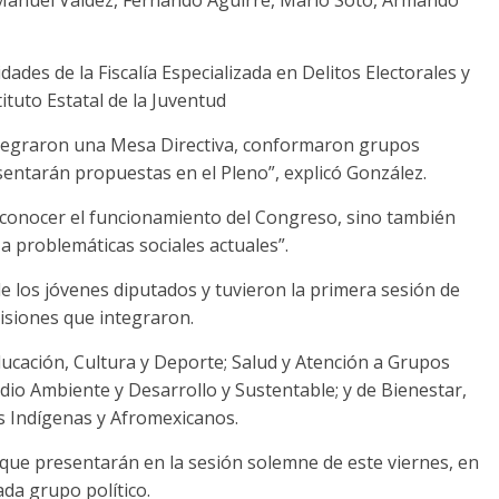
é Manuel Valdez, Fernando Aguirre, Mario Soto, Armando
ades de la Fiscalía Especializada en Delitos Electorales y
ituto Estatal de la Juventud
 integraron una Mesa Directiva, conformaron grupos
sentarán propuestas en el Pleno”, explicó González.
ud conocer el funcionamiento del Congreso, sino también
 a problemáticas sociales actuales”.
de los jóvenes diputados y tuvieron la primera sesión de
isiones que integraron.
ucación, Cultura y Deporte; Salud y Atención a Grupos
edio Ambiente y Desarrollo y Sustentable; y de Bienestar,
Indígenas y Afromexicanos.
que presentarán en la sesión solemne de este viernes, en
da grupo político.