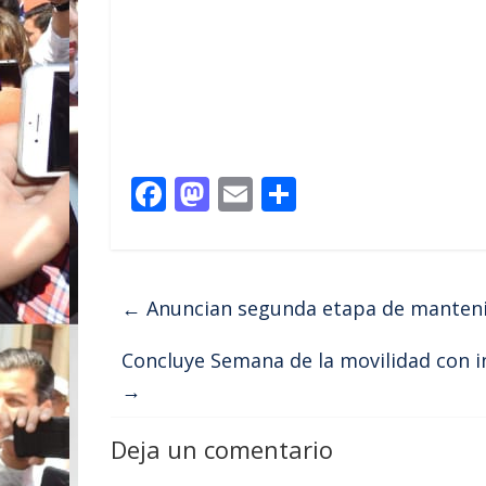
F
M
E
C
ac
as
m
o
e
to
ai
m
b
d
l
p
←
Anuncian segunda etapa de mantenim
o
o
ar
o
n
ti
Concluye Semana de la movilidad con i
→
k
r
Deja un comentario