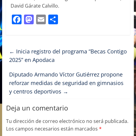
David Gárate Calvillo.
F
M
E
C
a
a
m
o
c
st
ai
m
e
o
l
p
←
Inicia registro del programa “Becas Contigo
b
d
ar
2025” en Apodaca
o
o
tir
Diputado Armando Víctor Gutiérrez propone
o
n
reforzar medidas de seguridad en gimnasios
k
y centros deportivos
→
Deja un comentario
Tu dirección de correo electrónico no será publicada.
Los campos necesarios están marcados
*