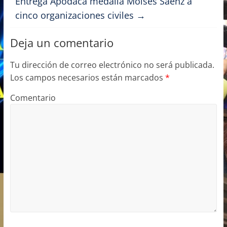
Entrega Apodaca medalla Moisés Sáenz a
o
n
cinco organizaciones civiles
→
k
Deja un comentario
Tu dirección de correo electrónico no será publicada.
Los campos necesarios están marcados
*
Comentario