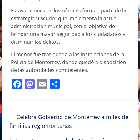
Estas acciones de los oficiales forman parte de la
estrategia “Escudo” que implementa la actual
administración municipal, con el objetivo de
brindar una mayor seguridad a los ciudadanos y
disminuir los delitos.
El menor fue trasladado a las instalaciones de la
Policía de Monterrey, donde quedó a disposición
de las autoridades competentes.
F
M
E
C
a
a
m
o
c
st
ai
m
e
o
l
p
←
Celebra Gobierno de Monterrey a miles de
b
d
ar
familias regiomontanas
o
o
tir