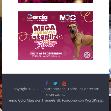
Copyright © 2026
Contraportada
. Todos los derechos
reservados.
Tema:
ColorMag
por ThemeGrill. Funciona con
WordPress
.