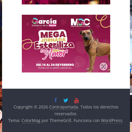
Copyright © 2026
Contraportada
. Todos los derechos
reservados.
Tema:
ColorMag
por ThemeGrill. Funciona con
WordPress
.