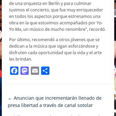
de una orquesta en Berlín y para culminar
tuvimos el concierto, que fue muy enriquecedor
en todos los aspectos porque estrenamos una
obra en la que estuvimos acompañados por Yo-
Yo-Ma, un músico de mucho renombre”, recordó.
Por último, recomendó a otros jóvenes que se
dedican a la música que sigan esforzándose y
disfruten cada oportunidad que la vida y el arte
les brindan.
F
M
E
C
a
a
m
o
c
st
ai
m
e
o
l
p
←
Anuncian que incrementarán llenado de
b
d
ar
presa libertad a través de canal sotolar
o
o
tir