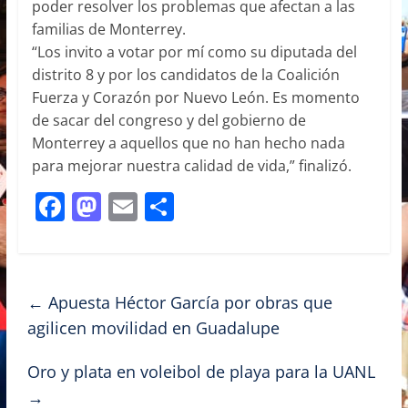
poder resolver los problemas que afectan a las
familias de Monterrey.
“Los invito a votar por mí como su diputada del
distrito 8 y por los candidatos de la Coalición
Fuerza y Corazón por Nuevo León. Es momento
de sacar del congreso y del gobierno de
Monterrey a aquellos que no han hecho nada
para mejorar nuestra calidad de vida,” finalizó.
F
M
E
C
a
a
m
o
c
st
ai
m
e
o
l
p
←
Apuesta Héctor García por obras que
b
d
ar
agilicen movilidad en Guadalupe
o
o
tir
Oro y plata en voleibol de playa para la UANL
o
n
→