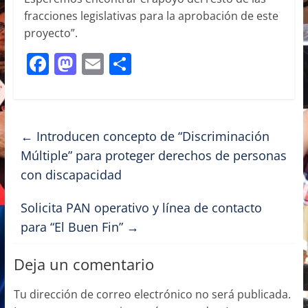
fracciones legislativas para la aprobación de este
proyecto”.
F
M
E
C
a
a
m
o
c
st
ai
m
e
o
l
p
←
Introducen concepto de “Discriminación
b
d
ar
Múltiple” para proteger derechos de personas
o
o
tir
con discapacidad
o
n
Solicita PAN operativo y línea de contacto
k
para “El Buen Fin”
→
Deja un comentario
Tu dirección de correo electrónico no será publicada.